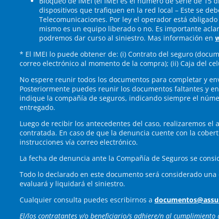
Bloqueo de IMEI (el IMEI es el número de serie de 15 dí
dispositivos que trafiquen en la red local – Este se de
Telecomunicaciones. Por ley el operador está obligado a
mismo es un equipo liberado o no. Es importante aclar
podremos dar curso al siniestro. Mas información en
w
* El IMEI lo puede obtener de: (i) Contrato del seguro (docu
correo electrónico al momento de la compra); (ii) Caja del cel
No espere reunir todos los documentos para completar y env
Posteriormente puedes reunir los documentos faltantes y env
indique la compañía de seguros, indicando siempre el númer
entregado.
Luego de recibir los antecedentes del caso, realizaremos el a
contratada. En caso de que la denuncia cuente con la cobert
instrucciones vía correo electrónico.
La fecha de denuncia ante la Compañía de Seguros se consid
Todo lo declarado en este documento será considerado una d
evaluará y liquidará el siniestro.
Cualquier consulta puedes escribirnos a
documentos@assu
El/los contratantes y/o beneficiario/s adhiere/n al cumplimiento 